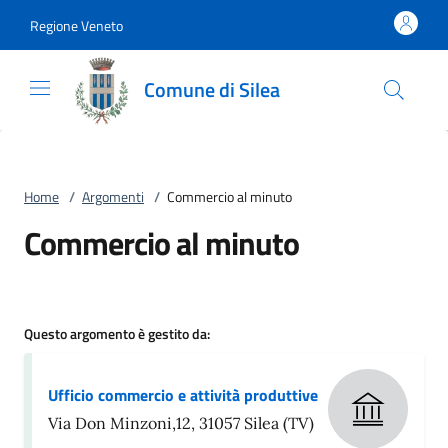
Vai al contenuto
accedi al menu
footer.enter
Regione Veneto
Comune di Silea
Home
/
Argomenti
/
Commercio al minuto
Commercio al minuto
Questo argomento è gestito da:
Ufficio commercio e attività produttive
Via Don Minzoni,12, 31057 Silea (TV)