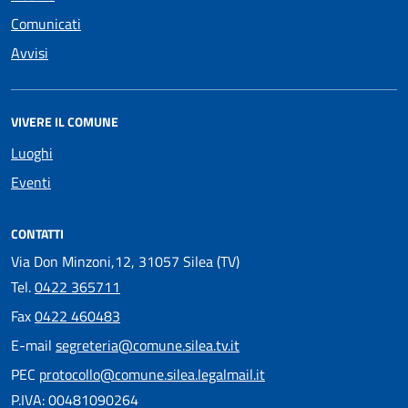
Comunicati
Avvisi
VIVERE IL COMUNE
Luoghi
Eventi
CONTATTI
Via Don Minzoni,12, 31057 Silea (TV)
Tel.
0422 365711
Fax
0422 460483
E-mail
segreteria@comune.silea.tv.it
PEC
protocollo@comune.silea.legalmail.it
P.IVA: 00481090264