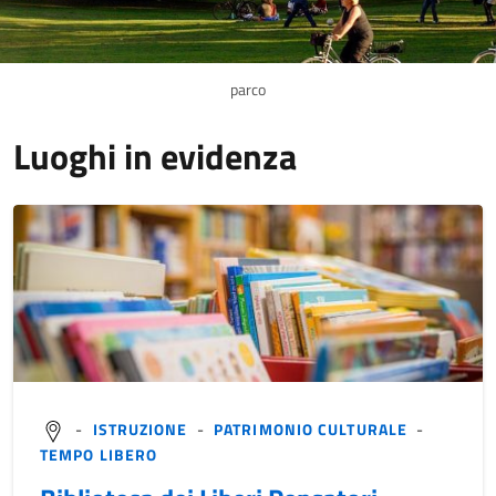
parco
Luoghi in evidenza
-
ISTRUZIONE
-
PATRIMONIO CULTURALE
-
TEMPO LIBERO