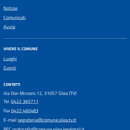
Notizie
Comunicati
Avvisi
VIVERE IL COMUNE
Luoghi
Eventi
CONTATTI
Via Don Minzoni,12, 31057 Silea (TV)
Tel.
0422 365711
Fax
0422 460483
E-mail
segreteria@comune.silea.tv.it
PEC
protocollo@comune.silea.legalmail.it