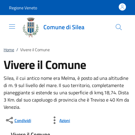
Vai al contenuto
accedi al menu
footer.enter
Regione Veneto
Comune di Silea
Home
/
Vivere il Comune
Vivere il Comune
Silea, il cui antico nome era Melma, è posto ad una altitudine
di m. 9 sul livello del mare. Il suo territorio, completamente
pianeggiante si estende su una superficie di kmq.18,74. Dista
3 Km. dal suo capoluogo di provincia che è Treviso e 40 Km da
Venezia.
Condividi
Azioni
Vivere il Comune