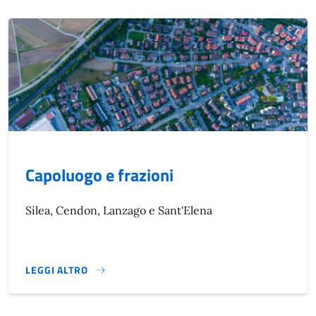
Capoluogo e frazioni
Silea, Cendon, Lanzago e Sant'Elena
LEGGI ALTRO
CAPOLUOGO E FRAZIONI}