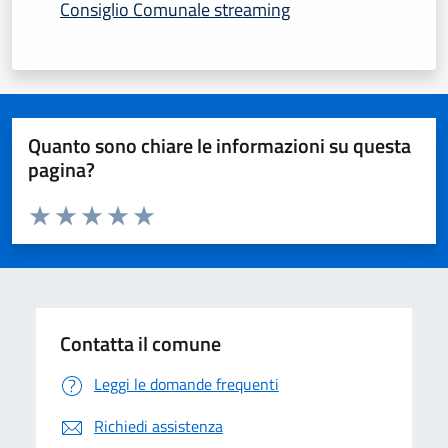
Consiglio Comunale streaming
Quanto sono chiare le informazioni su questa
pagina?
Valuta da 1 a 5 stelle la pagina
Domanda
Valuta 1 stelle su 5
Valuta 2 stelle su 5
Valuta 3 stelle su 5
Valuta 4 stelle su 5
Valuta 5 stelle su 5
Contatta il comune
Leggi le domande frequenti
Richiedi assistenza