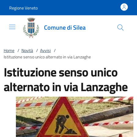
Vai al contenuto
accedi al menu
footer.enter
Regione Veneto
Comune di Silea
Home
/
Novità
/
Avvisi
/
Istituzione senso unico alternato in via Lanzaghe
Istituzione senso unico
alternato in via Lanzaghe