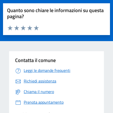
Quanto sono chiare le informazioni su questa
pagina?
Valuta da 1 a 5 stelle la pagina
Domanda
Valuta 1 stelle su 5
Valuta 2 stelle su 5
Valuta 3 stelle su 5
Valuta 4 stelle su 5
Valuta 5 stelle su 5
Contatta il comune
Leggi le domande frequenti
Richiedi assistenza
Chiama il numero
Prenota appuntamento