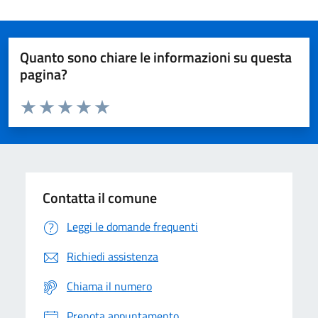
Quanto sono chiare le informazioni su questa
pagina?
Valuta da 1 a 5 stelle la pagina
Domanda
Valuta 1 stelle su 5
Valuta 2 stelle su 5
Valuta 3 stelle su 5
Valuta 4 stelle su 5
Valuta 5 stelle su 5
Contatta il comune
Leggi le domande frequenti
Richiedi assistenza
Chiama il numero
Prenota appuntamento