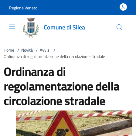
Vai al contenuto
accedi al menu
footer.enter
Regione Veneto
Comune di Silea
Home
/
Novità
/
Avvisi
/
Ordinanza di regolamentazione della circolazione stradale
Ordinanza di
regolamentazione della
circolazione stradale