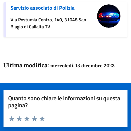
Servizio associato di Polizia
Via Postumia Centro, 140, 31048 San
Biagio di Callalta TV
Ultima modifica:
mercoledì, 13 dicembre 2023
Quanto sono chiare le informazioni su questa
pagina?
Valuta da 1 a 5 stelle la pagina
Domanda
Valuta 1 stelle su 5
Valuta 2 stelle su 5
Valuta 3 stelle su 5
Valuta 4 stelle su 5
Valuta 5 stelle su 5