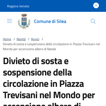
Vai al contenuto
accedi al menu
footer.enter
Regione Veneto
Comune di Silea
Home
/
Novità
/
Avvisi
/
Divieto di sosta e sospensione della circolazione in Piazza Trevisani nel
Mondo per accensione albero di Natale
Divieto di sosta e
sospensione della
circolazione in Piazza
Trevisani nel Mondo per