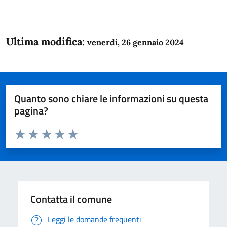
Ultima modifica:
venerdì, 26 gennaio 2024
Quanto sono chiare le informazioni su questa
pagina?
Valuta da 1 a 5 stelle la pagina
Domanda
Valuta 1 stelle su 5
Valuta 2 stelle su 5
Valuta 3 stelle su 5
Valuta 4 stelle su 5
Valuta 5 stelle su 5
Contatta il comune
Leggi le domande frequenti