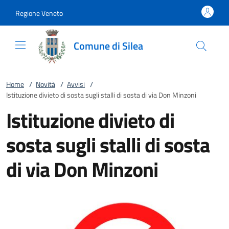
Vai al contenuto
accedi al menu
footer.enter
Regione Veneto
Comune di Silea
Home
/
Novità
/
Avvisi
/
Istituzione divieto di sosta sugli stalli di sosta di via Don Minzoni
Istituzione divieto di
sosta sugli stalli di sosta
di via Don Minzoni