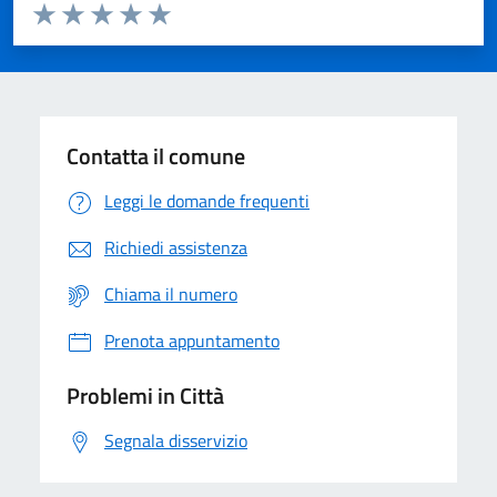
Valuta da 1 a 5 stelle la pagina
Domanda
Valuta 1 stelle su 5
Valuta 2 stelle su 5
Valuta 3 stelle su 5
Valuta 4 stelle su 5
Valuta 5 stelle su 5
Contatta il comune
Leggi le domande frequenti
Richiedi assistenza
Chiama il numero
Prenota appuntamento
Problemi in Città
Segnala disservizio