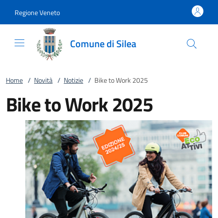
Vai al contenuto
accedi al menu
footer.enter
Regione Veneto
Comune di Silea
Home
/
Novità
/
Notizie
/
Bike to Work 2025
Bike to Work 2025