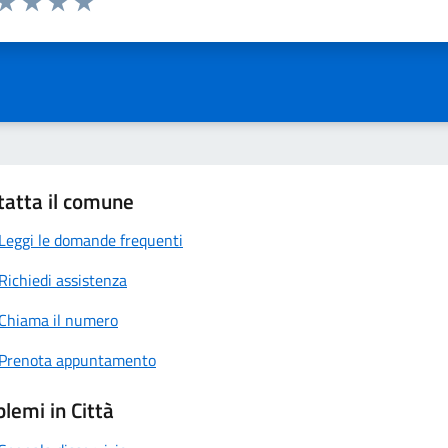
ta 1 stelle su 5
Valuta 2 stelle su 5
Valuta 3 stelle su 5
Valuta 4 stelle su 5
Valuta 5 stelle su 5
tatta il comune
Leggi le domande frequenti
Richiedi assistenza
Chiama il numero
Prenota appuntamento
lemi in Città