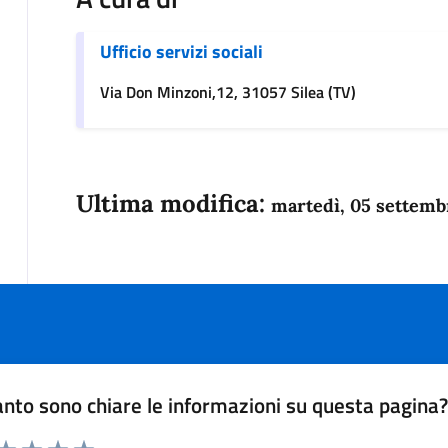
Ufficio servizi sociali
Via Don Minzoni,12, 31057 Silea (TV)
Ultima modifica:
martedì, 05 settemb
nto sono chiare le informazioni su questa pagina
 da 1 a 5 stelle la pagina
anda