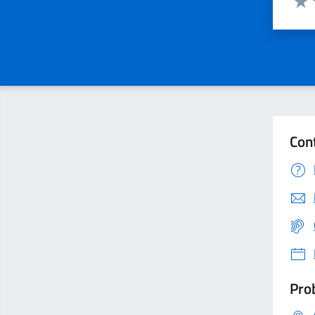
Valu
Con
Prob