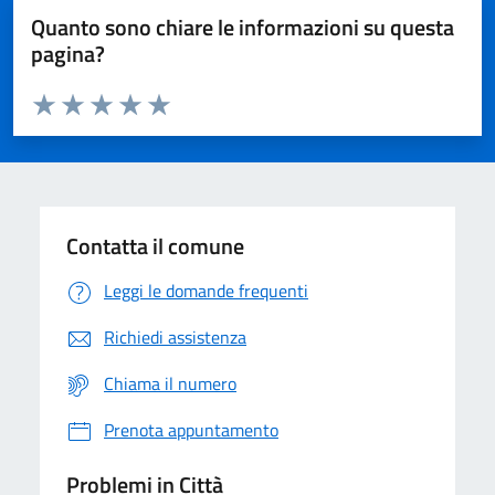
Quanto sono chiare le informazioni su questa
pagina?
Valuta da 1 a 5 stelle la pagina
Domanda
Valuta 1 stelle su 5
Valuta 2 stelle su 5
Valuta 3 stelle su 5
Valuta 4 stelle su 5
Valuta 5 stelle su 5
Contatta il comune
Leggi le domande frequenti
Richiedi assistenza
Chiama il numero
Prenota appuntamento
Problemi in Città