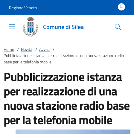
Vai al contenuto
accedi al menu
footer.enter
Regione Veneto
Comune di Silea
Home
/
Novità
/
Avvisi
/
Pubblicizzazione istanza per realizzazione di una nuova stazione radio
base per la telefonia mobile
Pubblicizzazione istanza
per realizzazione di una
nuova stazione radio base
per la telefonia mobile