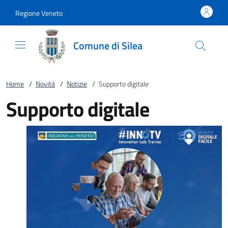
Vai al contenuto
accedi al menu
footer.enter
Regione Veneto
Comune di Silea
Home
/
Novità
/
Notizie
/
Supporto digitale
Supporto digitale