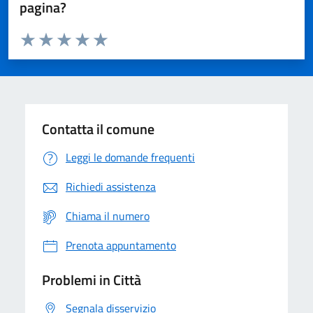
pagina?
Valuta da 1 a 5 stelle la pagina
Domanda
Valuta 1 stelle su 5
Valuta 2 stelle su 5
Valuta 3 stelle su 5
Valuta 4 stelle su 5
Valuta 5 stelle su 5
Contatta il comune
Leggi le domande frequenti
Richiedi assistenza
Chiama il numero
Prenota appuntamento
Problemi in Città
Segnala disservizio