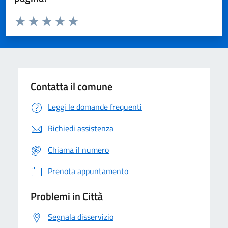
Valuta da 1 a 5 stelle la pagina
Domanda
Valuta 1 stelle su 5
Valuta 2 stelle su 5
Valuta 3 stelle su 5
Valuta 4 stelle su 5
Valuta 5 stelle su 5
Contatta il comune
Leggi le domande frequenti
Richiedi assistenza
Chiama il numero
Prenota appuntamento
Problemi in Città
Segnala disservizio