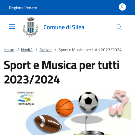
Vai al contenuto
accedi al menu
footer.enter
Regione Veneto
Comune di Silea
Home
/
Novità
/
Notizie
/
Sport e Musica per tutti 2023/2024
Sport e Musica per tutti
2023/2024