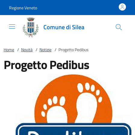
Vai al contenuto
accedi al menu
footer.enter
Regione Veneto
Comune di Silea
Home
/
Novità
/
Notizie
/
Progetto Pedibus
Progetto Pedibus