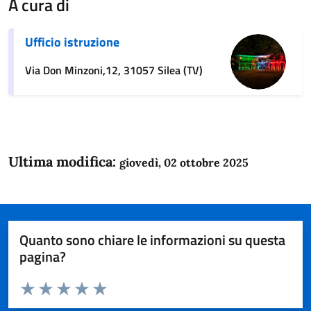
A cura di
Ufficio istruzione
Via Don Minzoni,12, 31057 Silea (TV)
Ultima modifica:
giovedì, 02 ottobre 2025
Quanto sono chiare le informazioni su questa
pagina?
Valuta da 1 a 5 stelle la pagina
Domanda
Valuta 1 stelle su 5
Valuta 2 stelle su 5
Valuta 3 stelle su 5
Valuta 4 stelle su 5
Valuta 5 stelle su 5