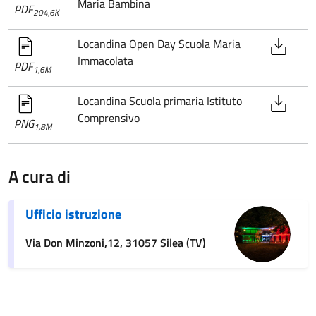
Maria Bambina
PDF
204,6K
Locandina Open Day Scuola Maria
Immacolata
PDF
1,6M
Locandina Scuola primaria Istituto
Comprensivo
PNG
1,8M
A cura di
Ufficio istruzione
Via Don Minzoni,12, 31057 Silea (TV)