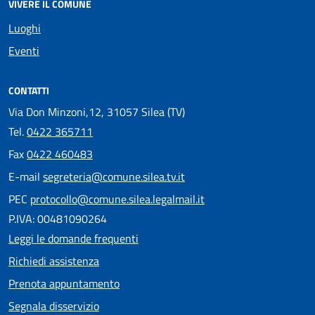
VIVERE IL COMUNE
Luoghi
Eventi
CONTATTI
Via Don Minzoni,12, 31057 Silea (TV)
Tel.
0422 365711
Fax
0422 460483
E-mail
segreteria@comune.silea.tv.it
PEC
protocollo@comune.silea.legalmail.it
P.IVA: 00481090264
Leggi le domande frequenti
Richiedi assistenza
Prenota appuntamento
Segnala disservizio