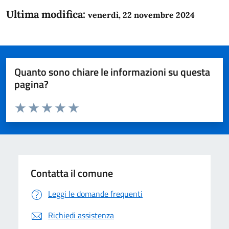
Ultima modifica:
venerdì, 22 novembre 2024
Quanto sono chiare le informazioni su questa
pagina?
Valuta da 1 a 5 stelle la pagina
Domanda
Valuta 1 stelle su 5
Valuta 2 stelle su 5
Valuta 3 stelle su 5
Valuta 4 stelle su 5
Valuta 5 stelle su 5
Contatta il comune
Leggi le domande frequenti
Richiedi assistenza