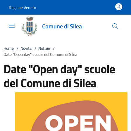
Vai al contenuto
accedi al menu
footer.enter
Regione Veneto
Comune di Silea
Home
/
Novità
/
Notizie
/
Date "Open day" scuole del Comune di Silea
Date "Open day" scuole
del Comune di Silea