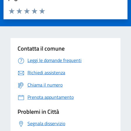
Valuta da 1 a 5 stelle la pagina
Domanda
Valuta 1 stelle su 5
Valuta 2 stelle su 5
Valuta 3 stelle su 5
Valuta 4 stelle su 5
Valuta 5 stelle su 5
Contatta il comune
Leggi le domande frequenti
Richiedi assistenza
Chiama il numero
Prenota appuntamento
Problemi in Città
Segnala disservizio