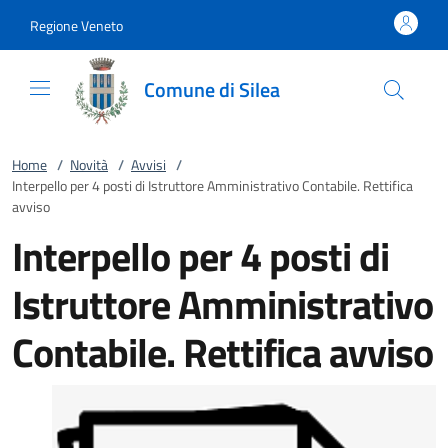
Vai al contenuto
accedi al menu
footer.enter
Regione Veneto
Comune di Silea
Home
/
Novità
/
Avvisi
/
Interpello per 4 posti di Istruttore Amministrativo Contabile. Rettifica
avviso
Interpello per 4 posti di
Istruttore Amministrativo
Contabile. Rettifica avviso