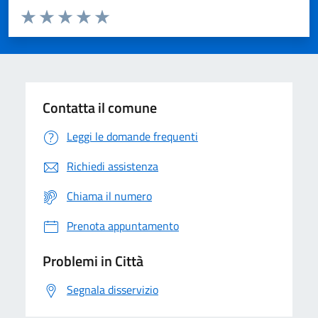
Valuta da 1 a 5 stelle la pagina
Domanda
Valuta 1 stelle su 5
Valuta 2 stelle su 5
Valuta 3 stelle su 5
Valuta 4 stelle su 5
Valuta 5 stelle su 5
Contatta il comune
Leggi le domande frequenti
Richiedi assistenza
Chiama il numero
Prenota appuntamento
Problemi in Città
Segnala disservizio