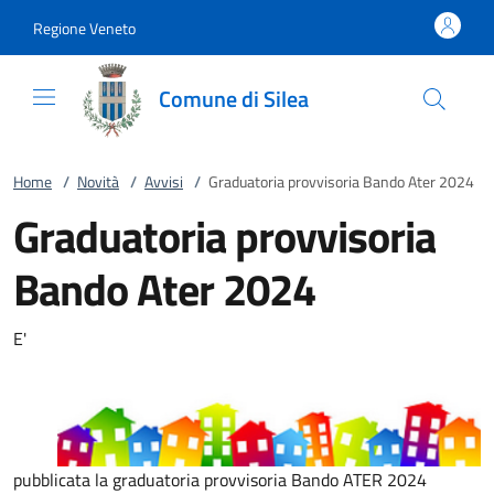
Vai al contenuto
accedi al menu
footer.enter
Regione Veneto
Comune di Silea
Home
/
Novità
/
Avvisi
/
Graduatoria provvisoria Bando Ater 2024
Graduatoria provvisoria
Bando Ater 2024
E'
pubblicata la graduatoria provvisoria Bando ATER 2024