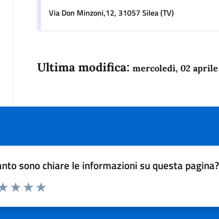
Via Don Minzoni,12, 31057 Silea (TV)
Ultima modifica:
mercoledì, 02 aprile
nto sono chiare le informazioni su questa pagina
 da 1 a 5 stelle la pagina
anda
ta 1 stelle su 5
Valuta 2 stelle su 5
Valuta 3 stelle su 5
Valuta 4 stelle su 5
Valuta 5 stelle su 5