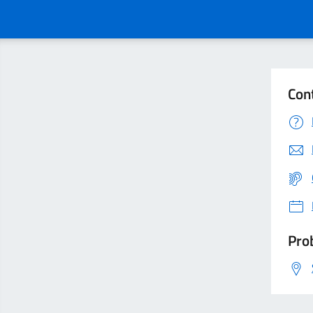
Con
Prob