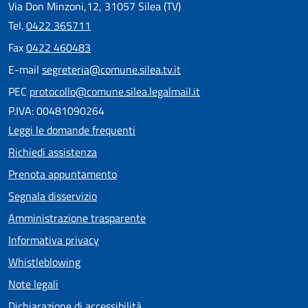
Via Don Minzoni,12, 31057 Silea (TV)
Tel.
0422 365711
Fax
0422 460483
E-mail
segreteria@comune.silea.tv.it
PEC
protocollo@comune.silea.legalmail.it
P.IVA: 00481090264
Leggi le domande frequenti
Richiedi assistenza
Prenota appuntamento
Segnala disservizio
Amministrazione trasparente
Informativa privacy
Whistleblowing
Note legali
Dichiarazione di accessibilità