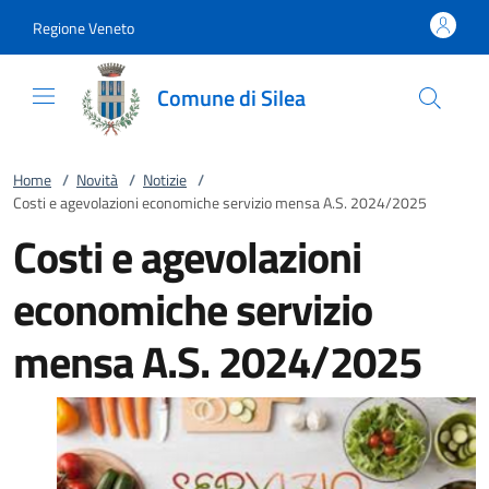
Vai al contenuto
accedi al menu
footer.enter
Regione Veneto
Comune di Silea
Home
/
Novità
/
Notizie
/
Costi e agevolazioni economiche servizio mensa A.S. 2024/2025
Costi e agevolazioni
economiche servizio
mensa A.S. 2024/2025