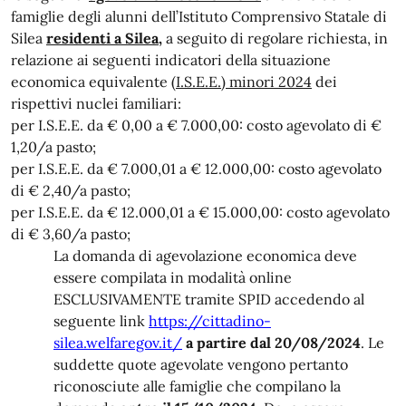
famiglie degli alunni dell’Istituto Comprensivo Statale di
Silea
residenti a Silea
,
a seguito di regolare richiesta, in
relazione ai seguenti indicatori della situazione
economica equivalente
(I.S.E.E.) minori 2024
dei
rispettivi nuclei familiari:
per I.S.E.E. da € 0,00 a € 7.000,00: costo agevolato di €
1,20/a pasto;
per I.S.E.E. da € 7.000,01 a € 12.000,00: costo agevolato
di € 2,40/a pasto;
per I.S.E.E. da € 12.000,01 a € 15.000,00: costo agevolato
di € 3,60/a pasto;
La domanda di agevolazione economica deve
essere compilata in modalità online
ESCLUSIVAMENTE tramite SPID accedendo al
seguente link
https://cittadino-
silea.welfaregov.it/
a partire dal 20/08/2024
. Le
suddette quote agevolate vengono pertanto
riconosciute alle famiglie che compilano la