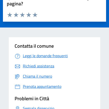
pagina?
Valuta da 1 a 5 stelle la pagina
Domanda
Valuta 1 stelle su 5
Valuta 2 stelle su 5
Valuta 3 stelle su 5
Valuta 4 stelle su 5
Valuta 5 stelle su 5
Contatta il comune
Leggi le domande frequenti
Richiedi assistenza
Chiama il numero
Prenota appuntamento
Problemi in Città
Segnala disservizio