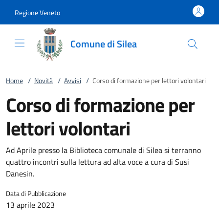
Vai al contenuto
accedi al menu
footer.enter
Regione Veneto
Comune di Silea
Home
/
Novità
/
Avvisi
/
Corso di formazione per lettori volontari
Corso di formazione per
lettori volontari
Ad Aprile presso la Biblioteca comunale di Silea si terranno
quattro incontri sulla lettura ad alta voce a cura di Susi
Danesin.
Data di Pubblicazione
13 aprile 2023