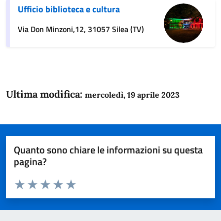
Ufficio biblioteca e cultura
Via Don Minzoni,12, 31057 Silea (TV)
Ultima modifica:
mercoledì, 19 aprile 2023
Quanto sono chiare le informazioni su questa
pagina?
Valuta da 1 a 5 stelle la pagina
Domanda
Valuta 1 stelle su 5
Valuta 2 stelle su 5
Valuta 3 stelle su 5
Valuta 4 stelle su 5
Valuta 5 stelle su 5