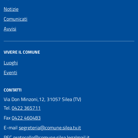
Notizie
Comunicati
Avvisi
VIVERE IL COMUNE
Luoghi
Eventi
CONTATTI
Via Don Minzoni,12, 31057 Silea (TV)
Tel.
0422 365711
Fax
0422 460483
E-mail
segreteria@comune.silea.tv.it
PEC
protocollo@comune.silea.legalmail.it