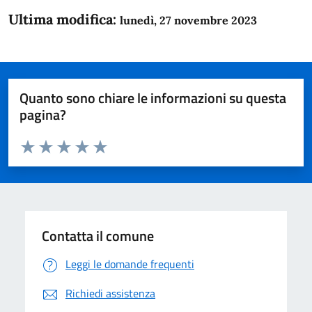
Ultima modifica:
lunedì, 27 novembre 2023
Quanto sono chiare le informazioni su questa
pagina?
Valuta da 1 a 5 stelle la pagina
Domanda
Valuta 1 stelle su 5
Valuta 2 stelle su 5
Valuta 3 stelle su 5
Valuta 4 stelle su 5
Valuta 5 stelle su 5
Contatta il comune
Leggi le domande frequenti
Richiedi assistenza