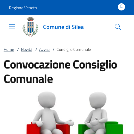
Vai al contenuto
accedi al menu
footer.enter
Regione Veneto
Comune di Silea
Home
/
Novità
/
Avvisi
/
Consiglio Comunale
Convocazione Consiglio
Comunale