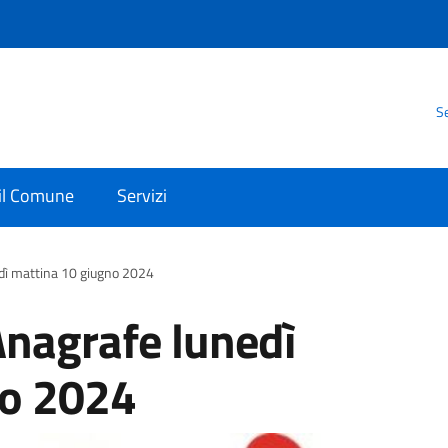
Se
 il Comune
Servizi
edì mattina 10 giugno 2024
Anagrafe lunedì
no 2024