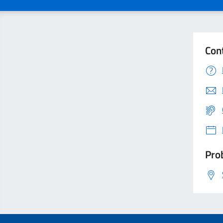
Con
Prob