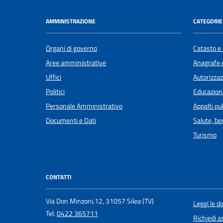
AMMINISTRAZIONE
CATEGORIE 
Organi di governo
Catasto e 
Aree amministrative
Anagrafe e
Uffici
Autorizzaz
Politici
Educazion
Personale Amministrativo
Appalti pub
Documenti e Dati
Salute, b
Turismo
CONTATTI
Via Don Minzoni,12, 31057 Silea (TV)
Leggi le 
Tel.
0422 365711
Richiedi a