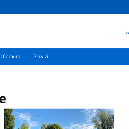
Se
 il Comune
Servizi
e