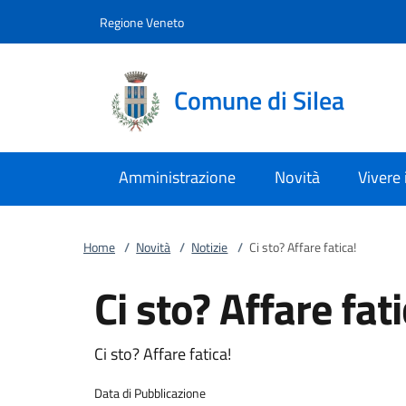
Vai al contenuto
accedi al menu
footer.enter
Regione Veneto
Comune di Silea
Amministrazione
Novità
Vivere
Home
/
Novità
/
Notizie
/
Ci sto? Affare fatica!
Ci sto? Affare fati
Ci sto? Affare fatica!
Data di Pubblicazione