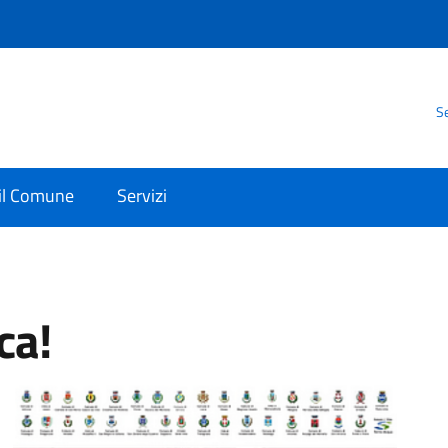
Se
 il Comune
Servizi
ca!