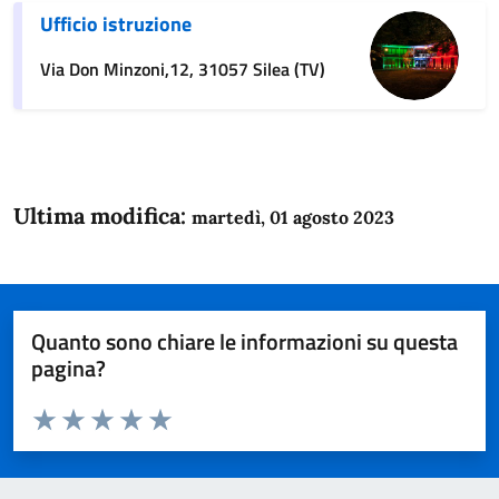
Ufficio istruzione
Via Don Minzoni,12, 31057 Silea (TV)
Ultima modifica:
martedì, 01 agosto 2023
Quanto sono chiare le informazioni su questa
pagina?
Valuta da 1 a 5 stelle la pagina
Domanda
Valuta 1 stelle su 5
Valuta 2 stelle su 5
Valuta 3 stelle su 5
Valuta 4 stelle su 5
Valuta 5 stelle su 5