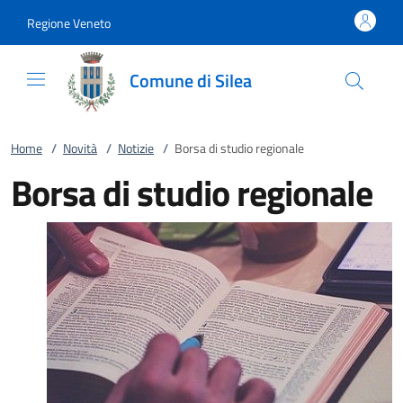
Vai al contenuto
accedi al menu
footer.enter
Regione Veneto
Comune di Silea
Home
/
Novità
/
Notizie
/
Borsa di studio regionale
Borsa di studio regionale