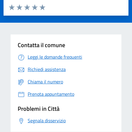
Valuta da 1 a 5 stelle la pagina
Domanda
Valuta 1 stelle su 5
Valuta 2 stelle su 5
Valuta 3 stelle su 5
Valuta 4 stelle su 5
Valuta 5 stelle su 5
Contatta il comune
Leggi le domande frequenti
Richiedi assistenza
Chiama il numero
Prenota appuntamento
Problemi in Città
Segnala disservizio