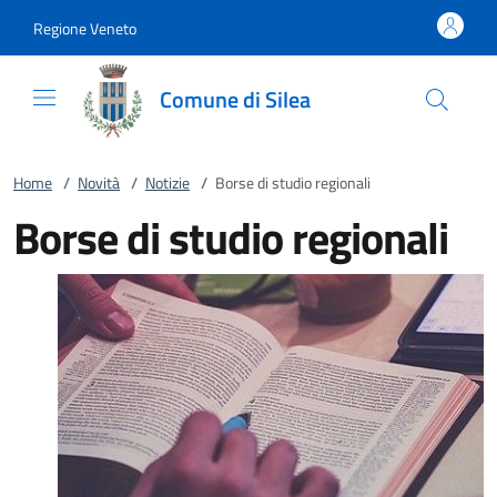
Vai al contenuto
accedi al menu
footer.enter
Regione Veneto
Comune di Silea
Home
/
Novità
/
Notizie
/
Borse di studio regionali
Borse di studio regionali