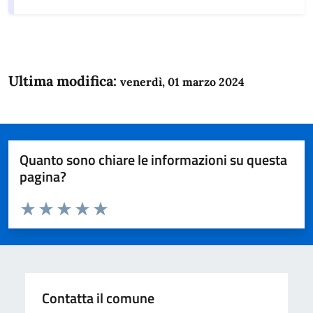
Ultima modifica:
venerdì, 01 marzo 2024
Quanto sono chiare le informazioni su questa
pagina?
Valuta da 1 a 5 stelle la pagina
Domanda
Valuta 1 stelle su 5
Valuta 2 stelle su 5
Valuta 3 stelle su 5
Valuta 4 stelle su 5
Valuta 5 stelle su 5
Contatta il comune