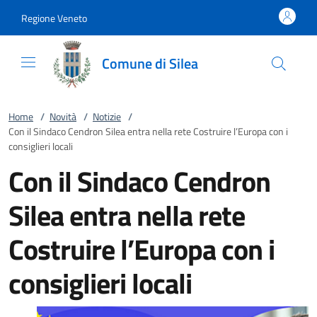
Vai al contenuto
accedi al menu
footer.enter
Regione Veneto
Comune di Silea
Home
/
Novità
/
Notizie
/
Con il Sindaco Cendron Silea entra nella rete Costruire l’Europa con i
consiglieri locali
Con il Sindaco Cendron
Silea entra nella rete
Costruire l’Europa con i
consiglieri locali