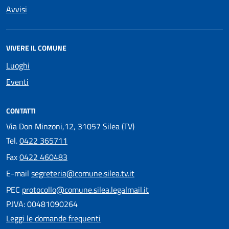
Avvisi
VIVERE IL COMUNE
Luoghi
Eventi
CONTATTI
Via Don Minzoni,12, 31057 Silea (TV)
Tel.
0422 365711
Fax
0422 460483
E-mail
segreteria@comune.silea.tv.it
PEC
protocollo@comune.silea.legalmail.it
P.IVA: 00481090264
Leggi le domande frequenti