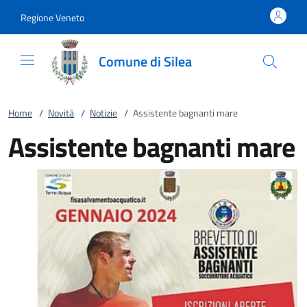
Vai al contenuto
accedi al menu
footer.enter
Regione Veneto
Comune di Silea
Home
/
Novità
/
Notizie
/
Assistente bagnanti mare
Assistente bagnanti mare