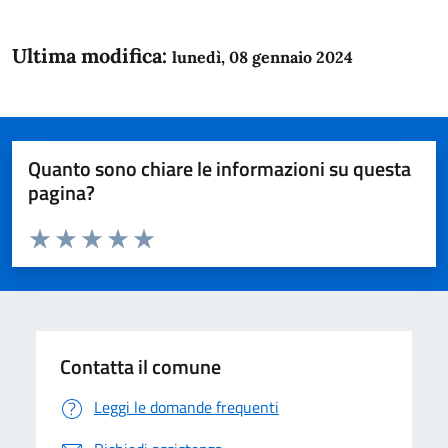
Ultima modifica:
lunedì, 08 gennaio 2024
Quanto sono chiare le informazioni su questa
pagina?
Valuta da 1 a 5 stelle la pagina
Domanda
Valuta 1 stelle su 5
Valuta 2 stelle su 5
Valuta 3 stelle su 5
Valuta 4 stelle su 5
Valuta 5 stelle su 5
Contatta il comune
Leggi le domande frequenti