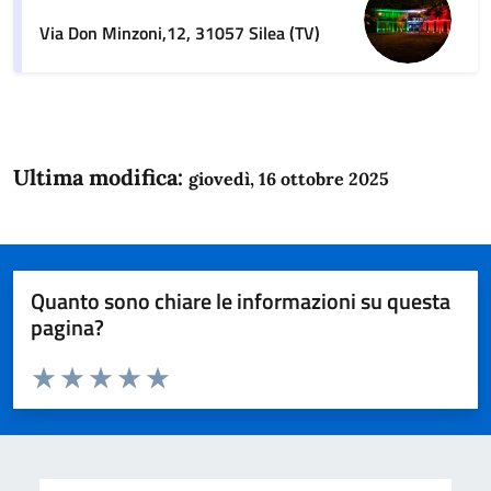
Via Don Minzoni,12, 31057 Silea (TV)
Ultima modifica:
giovedì, 16 ottobre 2025
Quanto sono chiare le informazioni su questa
pagina?
Valuta da 1 a 5 stelle la pagina
Domanda
Valuta 1 stelle su 5
Valuta 2 stelle su 5
Valuta 3 stelle su 5
Valuta 4 stelle su 5
Valuta 5 stelle su 5