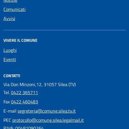
Comunicati
Avvisi
VIVERE IL COMUNE
Luoghi
Eventi
CONTATTI
Via Don Minzoni,12, 31057 Silea (TV)
Tel.
0422 365711
Fax
0422 460483
E-mail
segreteria@comune.silea.tv.it
PEC
protocollo@comune.silea.legalmail.it
P.IVA: 00481090264