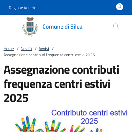
Vai al contenuto
accedi al menu
footer.enter
Regione Veneto
Comune di Silea
Home
/
Novità
/
Avvisi
/
Assegnazione contributi frequenza centri estivi 2025
Assegnazione contributi
frequenza centri estivi
2025