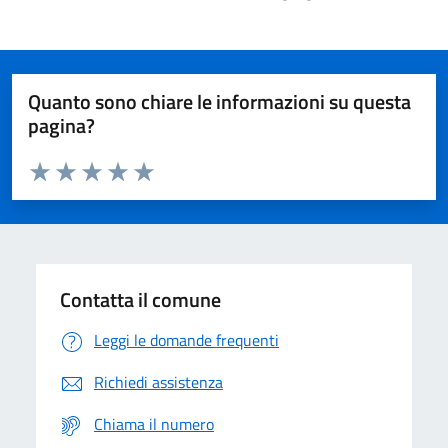
Quanto sono chiare le informazioni su questa
pagina?
Valuta da 1 a 5 stelle la pagina
Domanda
Valuta 1 stelle su 5
Valuta 2 stelle su 5
Valuta 3 stelle su 5
Valuta 4 stelle su 5
Valuta 5 stelle su 5
Contatta il comune
Leggi le domande frequenti
Richiedi assistenza
Chiama il numero