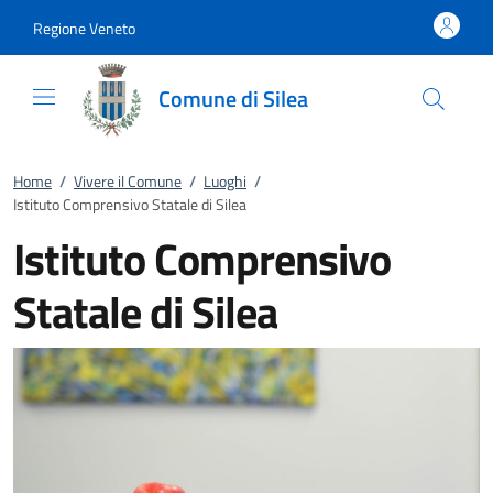
Vai al contenuto
accedi al menu
footer.enter
Regione Veneto
Comune di Silea
Home
/
Vivere il Comune
/
Luoghi
/
Istituto Comprensivo Statale di Silea
Istituto Comprensivo
Statale di Silea