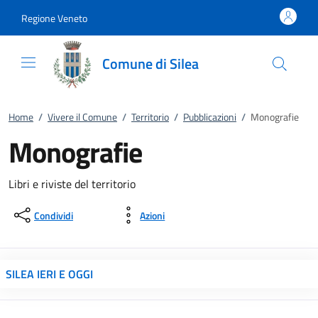
Vai al contenuto
accedi al menu
footer.enter
Regione Veneto
Comune di Silea
Home
/
Vivere il Comune
/
Territorio
/
Pubblicazioni
/
Monografie
Monografie
Libri e riviste del territorio
Condividi
Azioni
SILEA IERI E OGGI