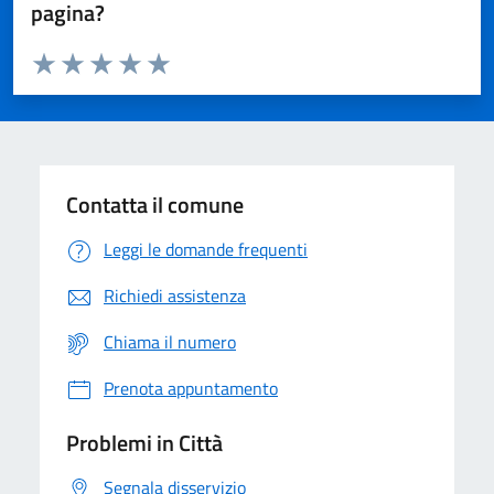
pagina?
Valuta da 1 a 5 stelle la pagina
Domanda
Valuta 1 stelle su 5
Valuta 2 stelle su 5
Valuta 3 stelle su 5
Valuta 4 stelle su 5
Valuta 5 stelle su 5
Contatta il comune
Leggi le domande frequenti
Richiedi assistenza
Chiama il numero
Prenota appuntamento
Problemi in Città
Segnala disservizio