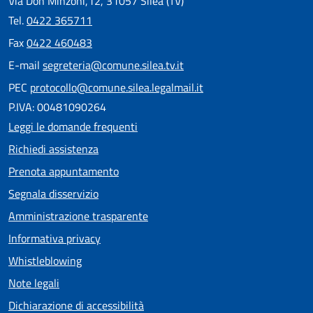
Via Don Minzoni,12, 31057 Silea (TV)
Tel.
0422 365711
Fax
0422 460483
E-mail
segreteria@comune.silea.tv.it
PEC
protocollo@comune.silea.legalmail.it
P.IVA: 00481090264
Leggi le domande frequenti
Richiedi assistenza
Prenota appuntamento
Segnala disservizio
Amministrazione trasparente
Informativa privacy
Whistleblowing
Note legali
Dichiarazione di accessibilità