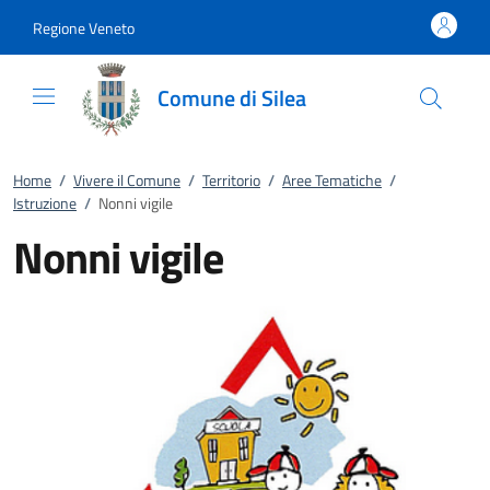
Vai al contenuto
accedi al menu
footer.enter
Regione Veneto
Comune di Silea
Home
/
Vivere il Comune
/
Territorio
/
Aree Tematiche
/
Istruzione
/
Nonni vigile
Nonni vigile