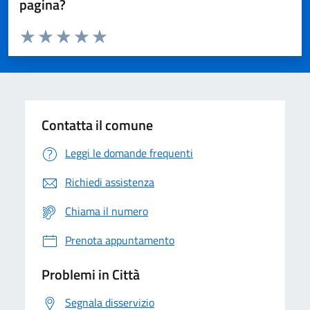
pagina?
Valuta da 1 a 5 stelle la pagina
Domanda
Valuta 1 stelle su 5
Valuta 2 stelle su 5
Valuta 3 stelle su 5
Valuta 4 stelle su 5
Valuta 5 stelle su 5
Contatta il comune
Leggi le domande frequenti
Richiedi assistenza
Chiama il numero
Prenota appuntamento
Problemi in Città
Segnala disservizio