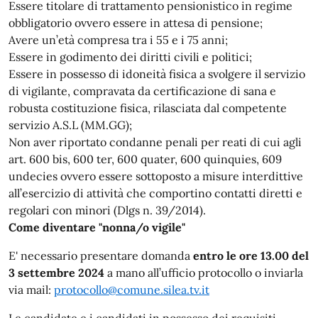
Essere titolare di trattamento pensionistico in regime
obbligatorio ovvero essere in attesa di pensione;
Avere un’età compresa tra i 55 e i 75 anni;
Essere in godimento dei diritti civili e politici;
Essere in possesso di idoneità fisica a svolgere il servizio
di vigilante, compravata da certificazione di sana e
robusta costituzione fisica, rilasciata dal competente
servizio A.S.L (MM.GG);
Non aver riportato condanne penali per reati di cui agli
art. 600 bis, 600 ter, 600 quater, 600 quinquies, 609
undecies ovvero essere sottoposto a misure interdittive
all’esercizio di attività che comportino contatti diretti e
regolari con minori (Dlgs n. 39/2014).
Come diventare "nonna/o vigile"
E' necessario presentare domanda
entro le ore 13.00 del
3 settembre 2024
a mano all’ufficio protocollo o inviarla
via mail:
protocollo@comune.silea.tv.it
Le candidate e i candidati in possesso dei requisiti