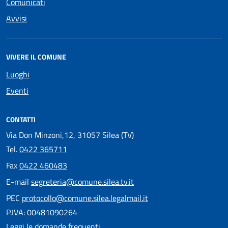
Comunicati
Avvisi
VIVERE IL COMUNE
Luoghi
Eventi
CONTATTI
Via Don Minzoni,12, 31057 Silea (TV)
Tel.
0422 365711
Fax
0422 460483
E-mail
segreteria@comune.silea.tv.it
PEC
protocollo@comune.silea.legalmail.it
P.IVA: 00481090264
Leggi le domande frequenti