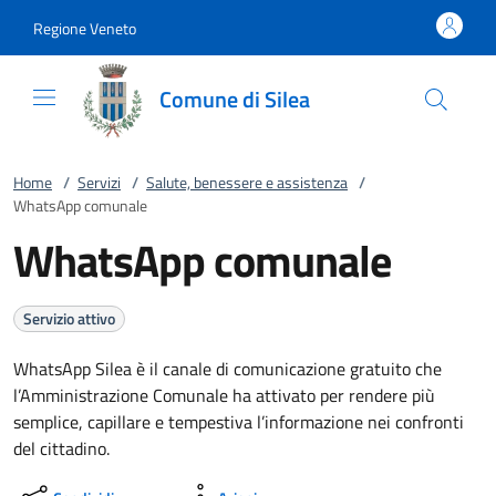
Vai al contenuto
accedi al menu
footer.enter
Regione Veneto
Comune di Silea
Home
/
Servizi
/
Salute, benessere e assistenza
/
WhatsApp comunale
WhatsApp comunale
Servizio attivo
WhatsApp Silea è il canale di comunicazione gratuito che
l’Amministrazione Comunale ha attivato per rendere più
semplice, capillare e tempestiva l’informazione nei confronti
del cittadino.