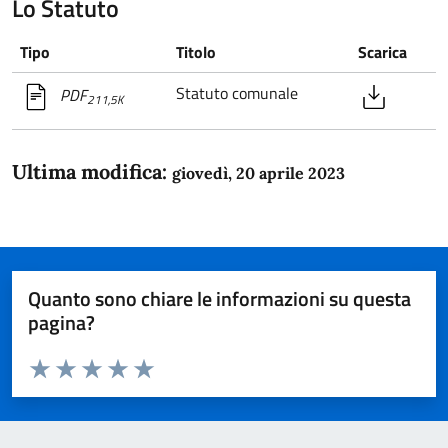
Lo Statuto
Tipo
Titolo
Scarica
Statuto comunale
PDF
211,5K
Ultima modifica:
giovedì, 20 aprile 2023
Quanto sono chiare le informazioni su questa
pagina?
Valuta da 1 a 5 stelle la pagina
Domanda
Valuta 1 stelle su 5
Valuta 2 stelle su 5
Valuta 3 stelle su 5
Valuta 4 stelle su 5
Valuta 5 stelle su 5