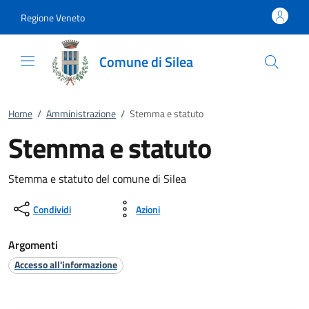
Vai al contenuto
accedi al menu
footer.enter
Regione Veneto
Comune di Silea
Home
/
Amministrazione
/
Stemma e statuto
Stemma e statuto
Stemma e statuto del comune di Silea
Condividi
Azioni
Argomenti
Accesso all'informazione