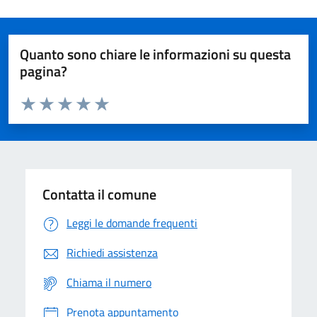
Quanto sono chiare le informazioni su questa
pagina?
Valuta da 1 a 5 stelle la pagina
Domanda
Valuta 1 stelle su 5
Valuta 2 stelle su 5
Valuta 3 stelle su 5
Valuta 4 stelle su 5
Valuta 5 stelle su 5
Contatta il comune
Leggi le domande frequenti
Richiedi assistenza
Chiama il numero
Prenota appuntamento