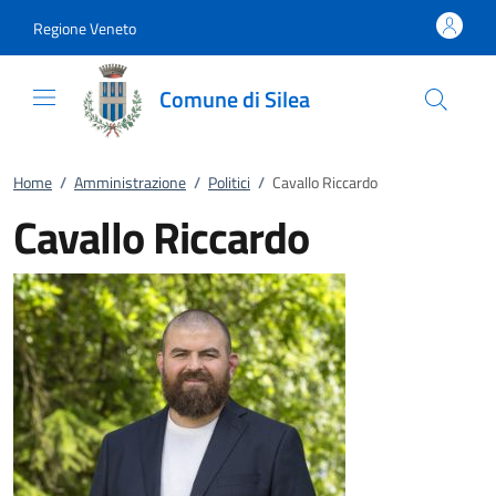
Vai al contenuto
accedi al menu
footer.enter
Regione Veneto
Comune di Silea
Home
/
Amministrazione
/
Politici
/
Cavallo Riccardo
Cavallo Riccardo