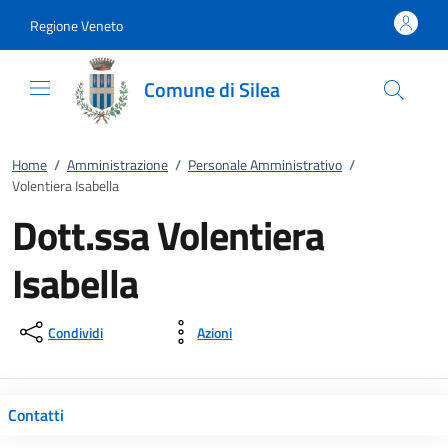
Vai al contenuto
accedi al menu
footer.enter
Regione Veneto
Comune di Silea
Home
/
Amministrazione
/
Personale Amministrativo
/
Volentiera Isabella
Dott.ssa Volentiera
Isabella
Condividi
Azioni
Contatti