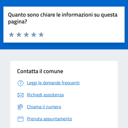
Quanto sono chiare le informazioni su questa
pagina?
Valuta da 1 a 5 stelle la pagina
Domanda
Valuta 1 stelle su 5
Valuta 2 stelle su 5
Valuta 3 stelle su 5
Valuta 4 stelle su 5
Valuta 5 stelle su 5
Contatta il comune
Leggi le domande frequenti
Richiedi assistenza
Chiama il numero
Prenota appuntamento