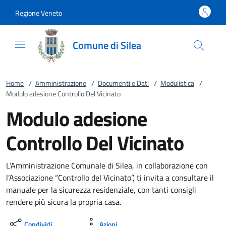
Vai al contenuto
accedi al menu
footer.enter
Regione Veneto
Comune di Silea
Home
/
Amministrazione
/
Documenti e Dati
/
Modulistica
/
Modulo adesione Controllo Del Vicinato
Modulo adesione
Controllo Del Vicinato
L’Amministrazione Comunale di Silea, in collaborazione con
l’Associazione “Controllo del Vicinato”, ti invita a consultare il
manuale per la sicurezza residenziale, con tanti consigli
rendere più sicura la propria casa.
Condividi
Azioni