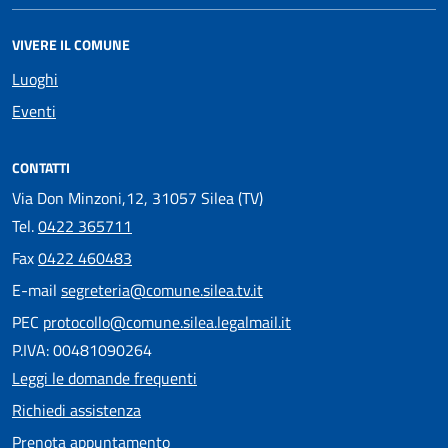
VIVERE IL COMUNE
Luoghi
Eventi
CONTATTI
Via Don Minzoni,12, 31057 Silea (TV)
Tel.
0422 365711
Fax
0422 460483
E-mail
segreteria@comune.silea.tv.it
PEC
protocollo@comune.silea.legalmail.it
P.IVA: 00481090264
Leggi le domande frequenti
Richiedi assistenza
Prenota appuntamento