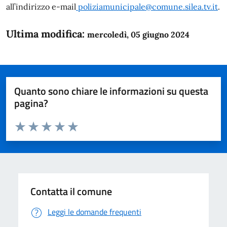
all’indirizzo e-mail
poliziamunicipale@comune.silea.tv.it
.
Ultima modifica:
mercoledì, 05 giugno 2024
Quanto sono chiare le informazioni su questa
pagina?
Valuta da 1 a 5 stelle la pagina
Domanda
Valuta 1 stelle su 5
Valuta 2 stelle su 5
Valuta 3 stelle su 5
Valuta 4 stelle su 5
Valuta 5 stelle su 5
Contatta il comune
Leggi le domande frequenti