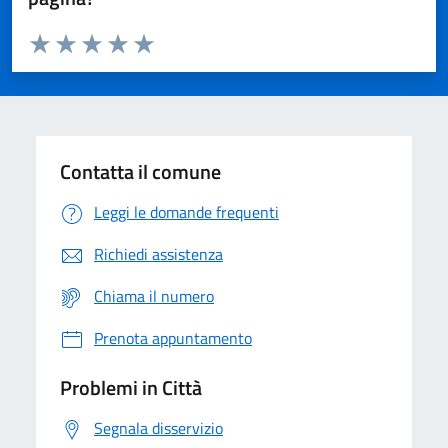
Valuta da 1 a 5 stelle la pagina
Domanda
Valuta 1 stelle su 5
Valuta 2 stelle su 5
Valuta 3 stelle su 5
Valuta 4 stelle su 5
Valuta 5 stelle su 5
Contatta il comune
Leggi le domande frequenti
Richiedi assistenza
Chiama il numero
Prenota appuntamento
Problemi in Città
Segnala disservizio