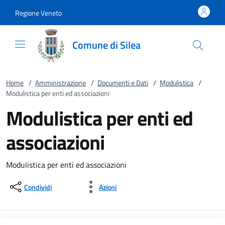
Vai al contenuto
accedi al menu
footer.enter
Regione Veneto
Comune di Silea
Home
/
Amministrazione
/
Documenti e Dati
/
Modulistica
/
Modulistica per enti ed associazioni
Modulistica per enti ed
associazioni
Modulistica per enti ed associazioni
Condividi
Azioni