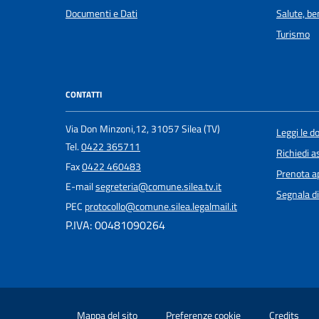
Documenti e Dati
Salute, b
Turismo
CONTATTI
Via Don Minzoni,12, 31057 Silea (TV)
Leggi le 
Tel.
0422 365711
Richiedi a
Fax
0422 460483
Prenota 
E-mail
segreteria@comune.silea.tv.it
Segnala di
PEC
protocollo@comune.silea.legalmail.it
P.IVA: 00481090264
Mappa del sito
Preferenze cookie
Credits