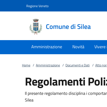
Vai al contenuto
accedi al menu
footer.enter
Regione Veneto
Comune di Silea
Amministrazione
Novità
Vivere
Home
/
Amministrazione
/
Documenti e Dati
/
Atto no
Regolamenti Poli
Il presente regolamento disciplina i comportam
Silea