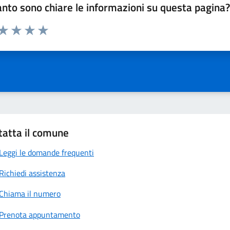
nto sono chiare le informazioni su questa pagina
 da 1 a 5 stelle la pagina
anda
ta 1 stelle su 5
Valuta 2 stelle su 5
Valuta 3 stelle su 5
Valuta 4 stelle su 5
Valuta 5 stelle su 5
tatta il comune
Leggi le domande frequenti
Richiedi assistenza
Chiama il numero
Prenota appuntamento