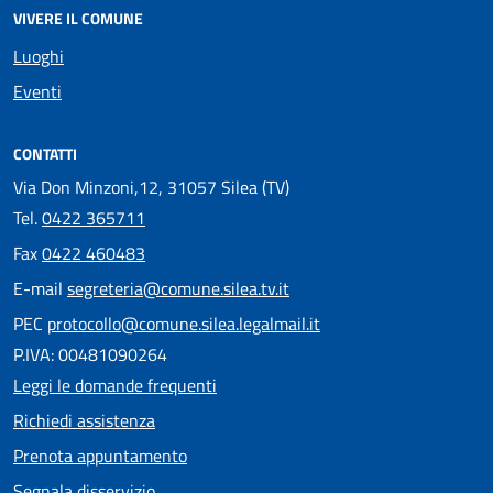
VIVERE IL COMUNE
Luoghi
Eventi
CONTATTI
Via Don Minzoni,12, 31057 Silea (TV)
Tel.
0422 365711
Fax
0422 460483
E-mail
segreteria@comune.silea.tv.it
PEC
protocollo@comune.silea.legalmail.it
P.IVA: 00481090264
Leggi le domande frequenti
Richiedi assistenza
Prenota appuntamento
Segnala disservizio