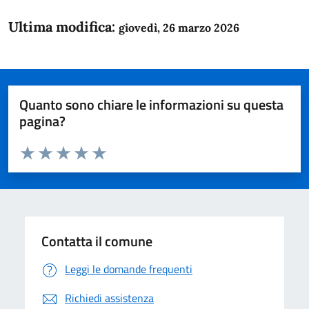
Ultima modifica:
giovedì, 26 marzo 2026
Quanto sono chiare le informazioni su questa
pagina?
Valuta da 1 a 5 stelle la pagina
Domanda
Valuta 1 stelle su 5
Valuta 2 stelle su 5
Valuta 3 stelle su 5
Valuta 4 stelle su 5
Valuta 5 stelle su 5
Contatta il comune
Leggi le domande frequenti
Richiedi assistenza