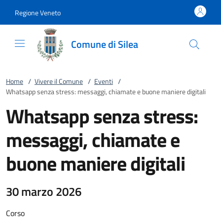
Vai al contenuto
accedi al menu
footer.enter
Regione Veneto
Comune di Silea
Home
/
Vivere il Comune
/
Eventi
/
Whatsapp senza stress: messaggi, chiamate e buone maniere digitali
Whatsapp senza stress:
messaggi, chiamate e
buone maniere digitali
30 marzo 2026
Corso