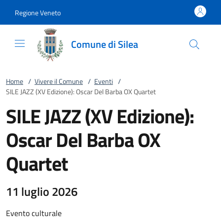
Vai al contenuto
accedi al menu
footer.enter
Regione Veneto
Comune di Silea
Home
/
Vivere il Comune
/
Eventi
/
SILE JAZZ (XV Edizione): Oscar Del Barba OX Quartet
SILE JAZZ (XV Edizione):
Oscar Del Barba OX
Quartet
11 luglio 2026
Evento culturale