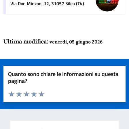
Via Don Minzoni,12, 31057 Silea (TV)
Ultima modifica:
venerdì, 05 giugno 2026
Quanto sono chiare le informazioni su questa
pagina?
Valuta da 1 a 5 stelle la pagina
Domanda
Valuta 1 stelle su 5
Valuta 2 stelle su 5
Valuta 3 stelle su 5
Valuta 4 stelle su 5
Valuta 5 stelle su 5