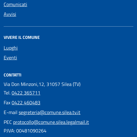
Comunicati
Avvisi
VIVERE IL COMUNE
Luoghi
Eventi
CONTATTI
Via Don Minzoni,12, 31057 Silea (TV)
Tel.
0422 365711
Fax
0422 460483
E-mail
segreteria@comune.silea.tv.it
PEC
protocollo@comune.silea.legalmail.it
P.IVA: 00481090264