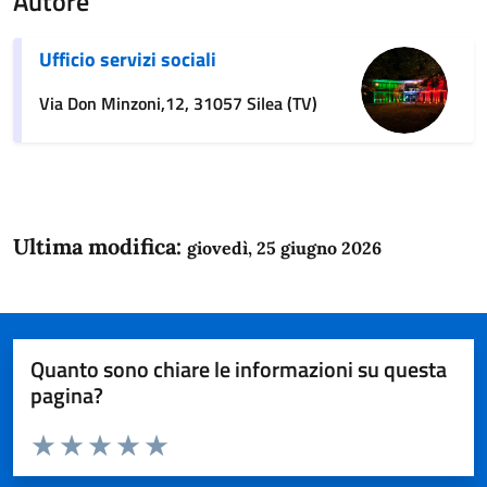
Autore
Ufficio servizi sociali
Via Don Minzoni,12, 31057 Silea (TV)
Ultima modifica:
giovedì, 25 giugno 2026
Quanto sono chiare le informazioni su questa
pagina?
Valuta da 1 a 5 stelle la pagina
Domanda
Valuta 1 stelle su 5
Valuta 2 stelle su 5
Valuta 3 stelle su 5
Valuta 4 stelle su 5
Valuta 5 stelle su 5