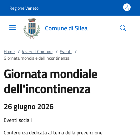
Vai al contenuto
accedi al menu
footer.enter
Regione Veneto
Comune di Silea
Home
/
Vivere il Comune
/
Eventi
/
Giornata mondiale dell'incontinenza
Giornata mondiale
dell'incontinenza
26 giugno 2026
Eventi sociali
Conferenza dedicata al tema della prevenzione