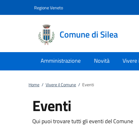
Vai al contenuto
accedi al menu
footer.enter
Regione Veneto
Comune di Silea
Amministrazione
Novità
Vivere
Home
/
Vivere il Comune
/
Eventi
Eventi
Qui puoi trovare tutti gli eventi del Comune