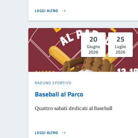
LEGGI ALTRO
L'AVVOCATO DELLA MUTUA}
20
25
Giugno
Luglio
2026
2026
RADUNO SPORTIVO
Baseball al Parco
Quattro sabati dedicati al Baseball
LEGGI ALTRO
BASEBALL AL PARCO }