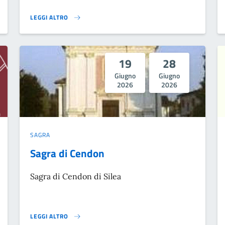
LEGGI ALTRO
GIORNATA MONDIALE DELL'INCONTINENZA}
19
28
Giugno
Giugno
2026
2026
SAGRA
Sagra di Cendon
Sagra di Cendon di Silea
LEGGI ALTRO
SAGRA DI CENDON}