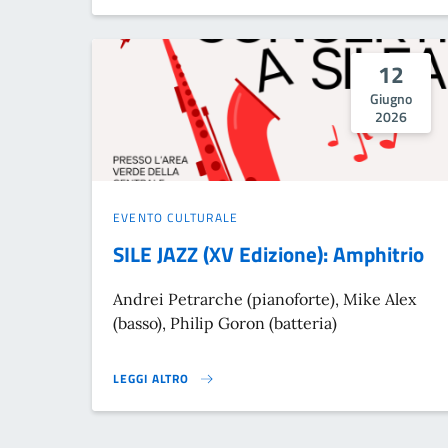
12
Giugno
2026
EVENTO CULTURALE
SILE JAZZ (XV Edizione): Amphitrio
Andrei Petrarche (pianoforte), Mike Alex
(basso), Philip Goron (batteria)
LEGGI ALTRO
SILE JAZZ (XV EDIZIONE): AMPHITRIO}