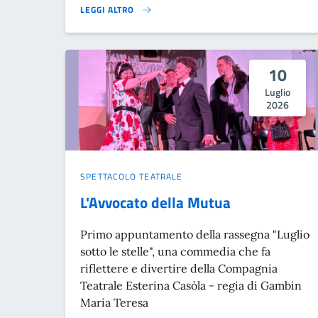
LEGGI ALTRO
PLAN-BI. FESTIVAL TOROTOTELA TOROTOTA'}
10
Luglio
2026
SPETTACOLO TEATRALE
L'Avvocato della Mutua
Primo appuntamento della rassegna "Luglio
sotto le stelle", una commedia che fa
riflettere e divertire della Compagnia
Teatrale Esterina Casòla - regia di Gambin
Maria Teresa