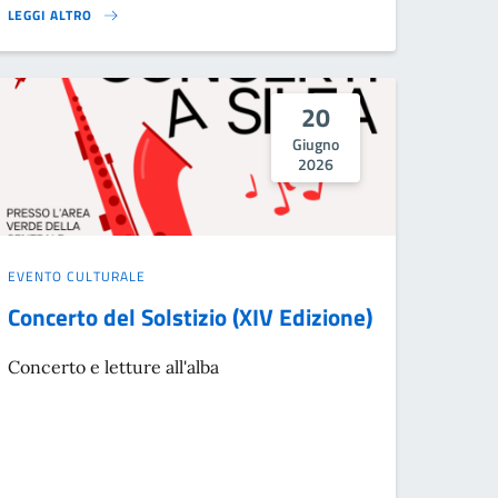
LEGGI ALTRO
SILE JAZZ (XV EDIZIONE): OSCAR DEL BARBA OX QUARTET}
20
Giugno
2026
EVENTO CULTURALE
Concerto del Solstizio (XIV Edizione)
Concerto e letture all'alba