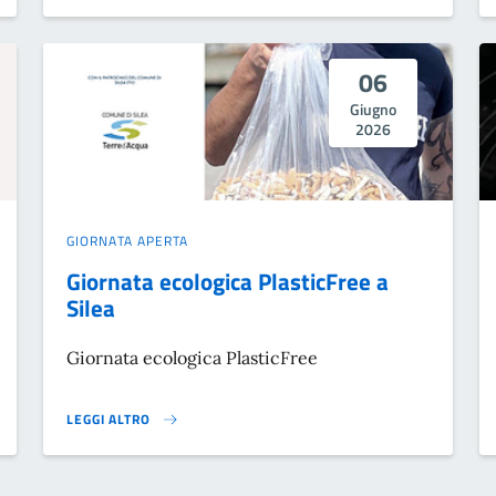
06
Giugno
2026
GIORNATA APERTA
Giornata ecologica PlasticFree a
Silea
Giornata ecologica PlasticFree
LEGGI ALTRO
GIORNATA ECOLOGICA PLASTICFREE A SILEA}