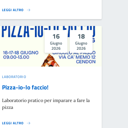
LEGGI ALTRO
CONCERTO DEL SOLSTIZIO (XIV EDIZIONE)}
16
18
Giugno
Giugno
2026
2026
LABORATORIO
Pizza-io-lo faccio!
Laboratorio pratico per imparare a fare la
pizza
LEGGI ALTRO
PIZZA-IO-LO FACCIO!}