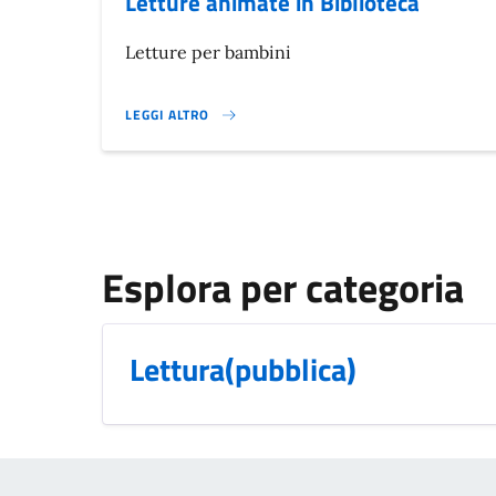
Letture animate in Biblioteca
Letture per bambini
LEGGI ALTRO
LETTURE ANIMATE IN BIBLIOTECA}
Esplora per categoria
Lettura(pubblica)