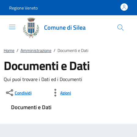
Vai al contenuto
accedi al menu
footer.enter
Regione Veneto
Comune di Silea
Home
/
Amministrazione
/
Documenti e Dati
Documenti e Dati
Qui puoi trovare i Dati ed i Documenti
Condividi
Azioni
Documenti e Dati