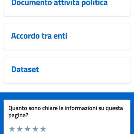
Documento attività politica
Accordo tra enti
Dataset
Quanto sono chiare le informazioni su questa
pagina?
Valuta da 1 a 5 stelle la pagina
Domanda